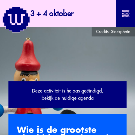
3 + 4 oktober
Credits:
Stockphoto
Deze activiteit is helaas geëindigd,
bekijk de huidige agenda
Wie is de grootste