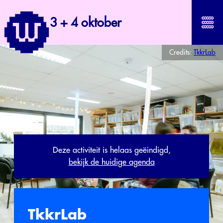
3 + 4 oktober
Credits:
TkkrLab
Deze activiteit is helaas geëindigd,
bekijk de huidige agenda
TkkrLab