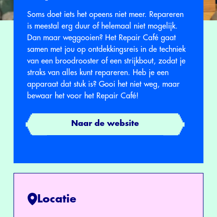
Soms doet iets het opeens niet meer. Repareren
is meestal erg duur of helemaal niet mogelijk.
Dan maar weggooien? Het Repair Café gaat
samen met jou op ontdekkingsreis in de techniek
van een broodrooster of een strijkbout, zodat je
straks van alles kunt repareren. Heb je een
apparaat dat stuk is? Gooi het niet weg, maar
bewaar het voor het Repair Café!
Naar de website
Locatie