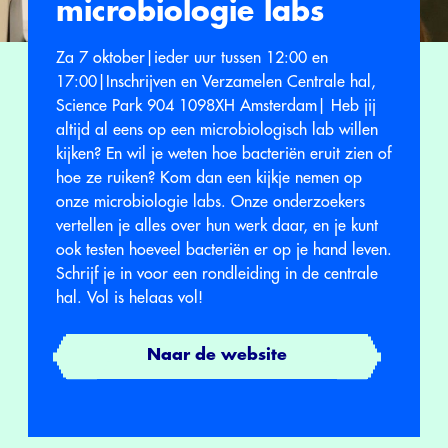
microbiologie labs
Za 7 oktober|ieder uur tussen 12:00 en
17:00|Inschrijven en Verzamelen Centrale hal,
Science Park 904 1098XH Amsterdam| Heb jij
altijd al eens op een microbiologisch lab willen
kijken? En wil je weten hoe bacteriën eruit zien of
hoe ze ruiken? Kom dan een kijkje nemen op
onze microbiologie labs. Onze onderzoekers
vertellen je alles over hun werk daar, en je kunt
ook testen hoeveel bacteriën er op je hand leven.
Schrijf je in voor een rondleiding in de centrale
hal. Vol is helaas vol!
Naar de website