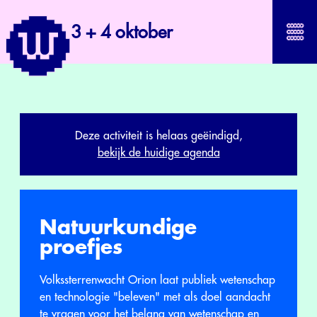
3 + 4 oktober
Deze activiteit is helaas geëindigd,
bekijk de huidige agenda
Natuurkundige
proefjes
Volkssterrenwacht Orion laat publiek wetenschap
en technologie "beleven" met als doel aandacht
te vragen voor het belang van wetenschap en