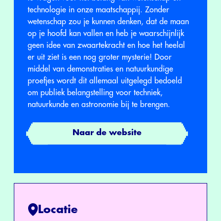
technologie in onze maatschappij. Zonder
wetenschap zou je kunnen denken, dat de maan
op je hoofd kan vallen en heb je waarschijnlijk
geen idee van zwaartekracht en hoe het heelal
er uit ziet is een nog groter mysterie! Door
middel van demonstraties en natuurkundige
proefjes wordt dit allemaal uitgelegd bedoeld
om publiek belangstelling voor techniek,
natuurkunde en astronomie bij te brengen.
Naar de website
Locatie