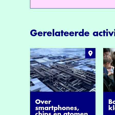
Gerelateerde activi
Over
B
smartphones,
kl
chips en atomen