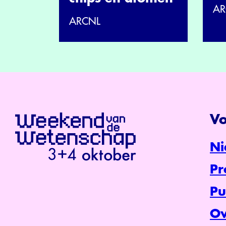
AR
ARCNL
Vo
Ni
P
Pu
Ov