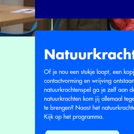
Natuurkrach
Of je nou een stukje loopt, een kop
contactvorming en wrijving ontstaan
natuurkrachtenspel ga je zelf aan d
natuurkrachten kom jij allemaal teg
te brengen? Naast het natuurkracht
Kijk op het programma.