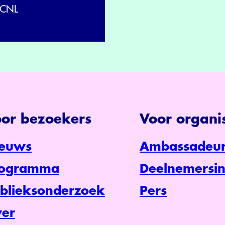
CNL
or bezoekers
Voor organis
euws
Ambassadeur
rogramma
Deelnemersin
blieksonderzoek
Pers
er