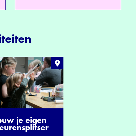
teiten
ouw je eigen
eurensplitser