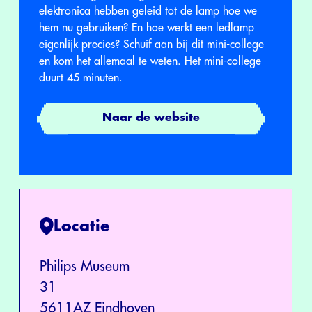
elektronica hebben geleid tot de lamp hoe we
hem nu gebruiken? En hoe werkt een ledlamp
eigenlijk precies? Schuif aan bij dit mini-college
en kom het allemaal te weten. Het mini-college
duurt 45 minuten.
Naar de website
Locatie
Philips Museum
31
5611AZ Eindhoven