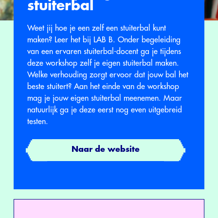
stuiterbal
Weet jij hoe je een zelf een stuiterbal kunt
maken? Leer het bij LAB B. Onder begeleiding
van een ervaren stuiterbal-docent ga je tijdens
deze workshop zelf je eigen stuiterbal maken.
Welke verhouding zorgt ervoor dat jouw bal het
beste stuitert? Aan het einde van de workshop
mag je jouw eigen stuiterbal meenemen. Maar
natuurlijk ga je deze eerst nog even uitgebreid
testen.
Naar de website