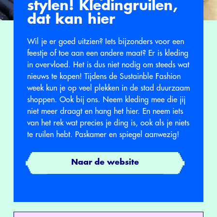
stylen! Kledingruilen,
dat kan hier
Wil je er goed uitzien? Iets bijzonders voor een
feestje of toe aan een andere maat? Er is kleding
in overvloed. Het is dus niet nodig om steeds wat
nieuws te kopen! Tijdens de Sustainble Fashion
week kun je op veel plekken in de stad duurzaam
shoppen. Ook bij ons. Neem kleding mee die jij
niet meer draagt en hang het hier. En neem iets
van het rek wat precies je ding is, ook als je niets
te ruilen hebt. Paskamer en spiegel aanwezig!
Naar de website