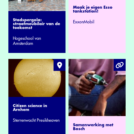
Maak je eigen Esso
tankstation!
Stadspergola:
ExxonMobil
straatmeubilair van de
toekomst
Hogeschool van
Amsterdam
Citizen science in
Arnhem
Sterrenwacht Presikheaven
Samenwerking met
Bosch