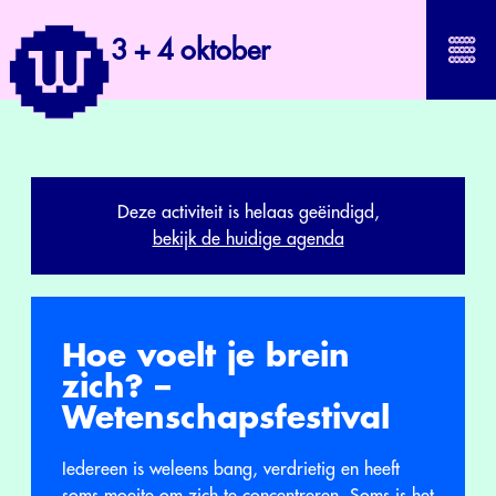
3 + 4 oktober
Deze activiteit is helaas geëindigd,
bekijk de huidige agenda
Hoe voelt je brein
zich? –
Wetenschapsfestival
Iedereen is weleens bang, verdrietig en heeft