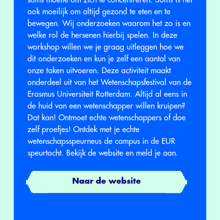
soms moeite om zich te concentreren. Soms is het
ook moeilijk om altijd gezond te eten en te
bewegen. Wij onderzoeken waarom het zo is en
welke rol de hersenen hierbij spelen. In deze
workshop willen we je graag uitleggen hoe we
dit onderzoeken en kun je zelf een aantal van
onze taken uitvoeren. Deze activiteit maakt
onderdeel uit van het Wetenschapsfestival van de
Erasmus Universiteit Rotterdam. Altijd al eens in
de huid van een wetenschapper willen kruipen?
Dat kan! Ontmoet echte wetenschappers of doe
zelf proefjes! Ontdek met je echte
wetenschapsspeurneus de campus in de EUR
speurtocht. Bekijk de website en meld je aan.
Naar de website