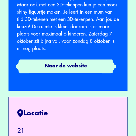
Maar ook met een 3D-tekenpen kun je een mooi
shiny figuurtje maken. Je leert in een mum van
tijd 3D-tekenen met een 3D-tekenpen. Aan jou de
keuze! De ruimte is klein, daarom is er maar
plaats voor maximaal 5 kinderen. Zaterdag 7
oktober zit bijna vol, voor zondag 8 oktober is
er nog plaats.
Naar de website
Locatie
21