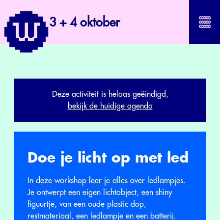
3 + 4 oktober
Deze activiteit is helaas geëindigd,
bekijk de huidige agenda
Doe je licht op met led
In deze workshop leer je alles over ledlampjes.
Je ontwerpt een eigen lichtobject, een shiny
figuurtje, van een oude plastic dop,
restmateriaal, een ledlampje en een batterij.