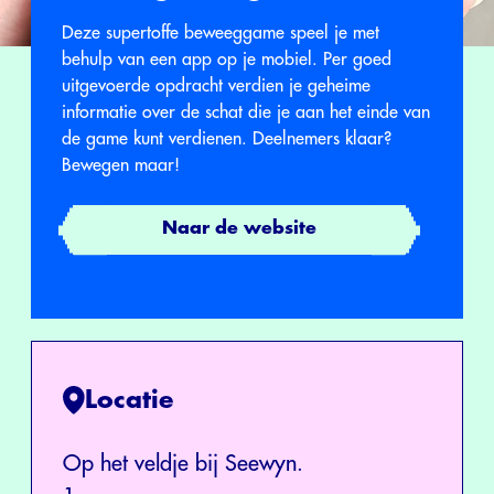
Deze supertoffe beweeggame speel je met
behulp van een app op je mobiel. Per goed
uitgevoerde opdracht verdien je geheime
informatie over de schat die je aan het einde van
de game kunt verdienen. Deelnemers klaar?
Bewegen maar!
Naar de website
Locatie
Op het veldje bij Seewyn.