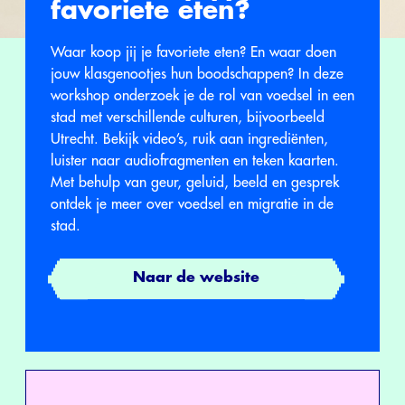
favoriete eten?
Waar koop jij je favoriete eten? En waar doen
jouw klasgenootjes hun boodschappen? In deze
workshop onderzoek je de rol van voedsel in een
stad met verschillende culturen, bijvoorbeeld
Utrecht. Bekijk video’s, ruik aan ingrediënten,
luister naar audiofragmenten en teken kaarten.
Met behulp van geur, geluid, beeld en gesprek
ontdek je meer over voedsel en migratie in de
stad.
Naar de website