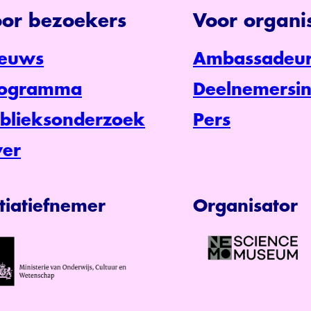
or bezoekers
Voor organis
euws
Ambassadeur
rogramma
Deelnemersin
blieksonderzoek
Pers
er
itiatiefnemer
Organisator