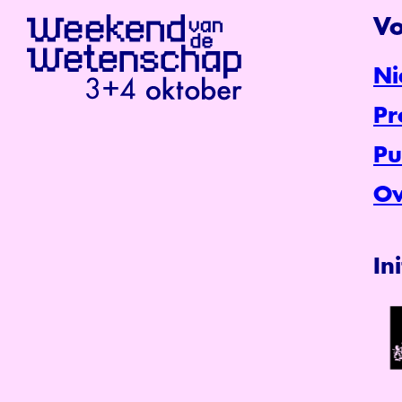
Vo
Ni
P
Pu
Ov
In