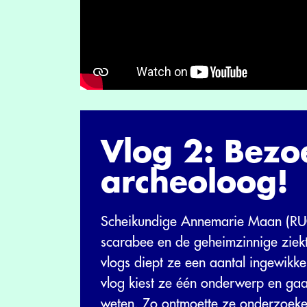
Vlog 2: Bezo
archeoloog!
Scheikundige Annemarie Maan (RUG)
scarabee en de geheimzinnige zie
vlogs diept ze een aantal ingewikkeld
vlog kiest ze één onderwerp en gaat
weten. Zo ontmoette ze onderzoeke