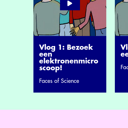
Vlog 1: Bezoek
V
een
e
elektronenmicro
Fa
scoop!
Faces of Science