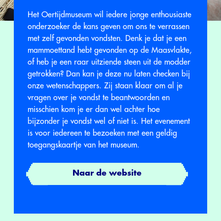
Het Oertijdmuseum wil iedere jonge enthousiaste
onderzoeker de kans geven om ons te verrassen
met zelf gevonden vondsten. Denk je dat je een
mammoettand hebt gevonden op de Maasvlakte,
of heb je een raar uitziende steen uit de modder
getrokken? Dan kan je deze nu laten checken bij
onze wetenschappers. Zij staan klaar om al je
vragen over je vondst te beantwoorden en
misschien kom je er dan wel achter hoe
bijzonder je vondst wel of niet is. Het evenement
is voor iedereen te bezoeken met een geldig
toegangskaartje van het museum.
Naar de website