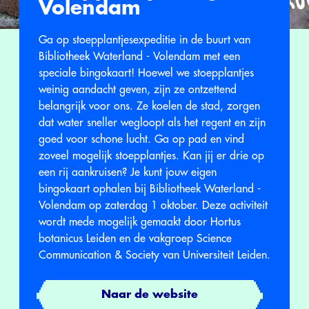
Volendam
Ga op stoepplantjesexpeditie in de buurt van
Bibliotheek Waterland - Volendam met een
speciale bingokaart! Hoewel we stoepplantjes
weinig aandacht geven, zijn ze ontzettend
belangrijk voor ons. Ze koelen de stad, zorgen
dat water sneller wegloopt als het regent en zijn
goed voor schone lucht. Ga op pad en vind
zoveel mogelijk stoepplantjes. Kan jij er drie op
een rij aankruisen? Je kunt jouw eigen
bingokaart ophalen bij Bibliotheek Waterland -
Volendam op zaterdag 1 oktober. Deze activiteit
wordt mede mogelijk gemaakt door Hortus
botanicus Leiden en de vakgroep Science
Communication & Society van Universiteit Leiden.
Naar de website