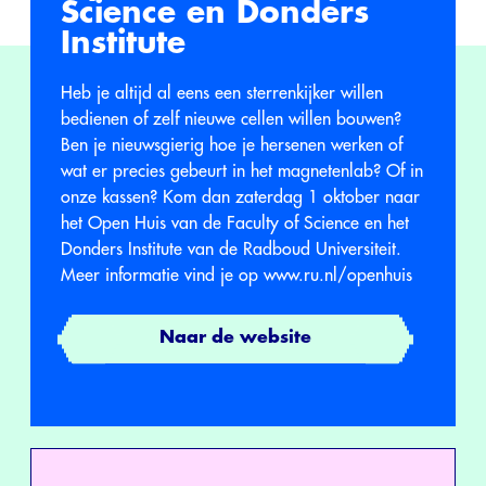
Science en Donders
Institute
Heb je altijd al eens een sterrenkijker willen
bedienen of zelf nieuwe cellen willen bouwen?
Ben je nieuwsgierig hoe je hersenen werken of
wat er precies gebeurt in het magnetenlab? Of in
onze kassen? Kom dan zaterdag 1 oktober naar
het Open Huis van de Faculty of Science en het
Donders Institute van de Radboud Universiteit.
Meer informatie vind je op www.ru.nl/openhuis
Naar de website