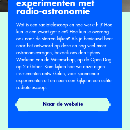
experimenten met
radio-astronomie
Wat is een radiotelescoop en hoe werkt hij? Hoe
kun je een zwart gat zien? Hoe kun je overdag
ook naar de sterren kijken? Als je benieuwd bent
naar het antwoord op deze en nog veel meer
astronomievragen, bezoek ons dan tijdens
Weekend van de Wetenschap, op de Open Dag
op 2 oktober. Kom kijken hoe we onze eigen
instrumenten ontwikkelen, voer spannende
experimenten uit en neem een kijkje in een echte
radiotelescoop.
Naar de website