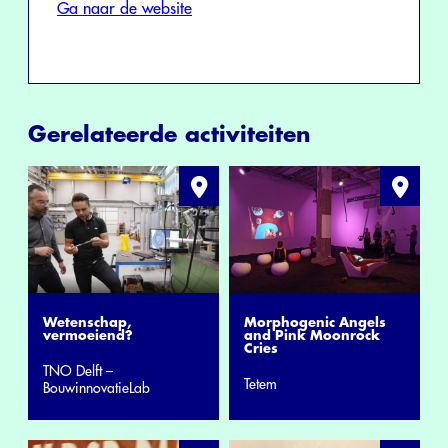
Ga naar de website
Gerelateerde activiteiten
Wetenschap,
Morphogenic Angels
vermoeiend?
and Pink Moonrock
Cries
TNO Delft –
Tetem
BouwinnovatieLab