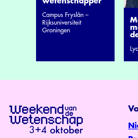
wetenschapper
Campus Fryslân –
M
Rijksuniversiteit
m
Groningen
de
Lyo
Vo
Ni