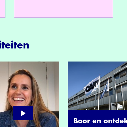
teiten
Boor en ontde