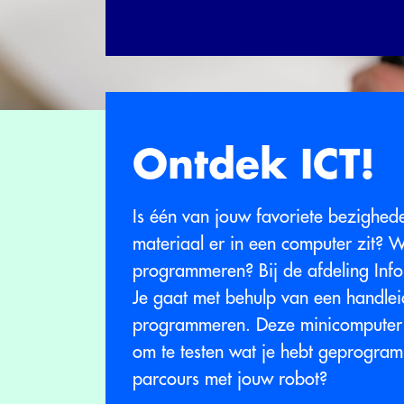
Ontdek ICT!
Is één van jouw favoriete bezighed
materiaal er in een computer zit? W
programmeren? Bij de afdeling Info
Je gaat met behulp van een handlei
programmeren. Deze minicomputer 
om te testen wat je hebt geprogramm
parcours met jouw robot?