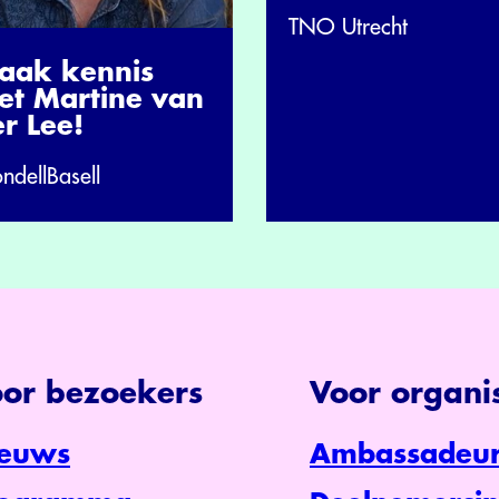
TNO Utrecht
aak kennis
et Martine van
r Lee!
ndellBasell
or bezoekers
Voor organis
euws
Ambassadeur