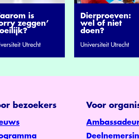
aarom is
Dierproeven:
sorry zeggen’
wel of niet
eilijk?
doen?
versiteit Utrecht
Universiteit Utrecht
or bezoekers
Voor organis
euws
Ambassadeur
rogramma
Deelnemersin