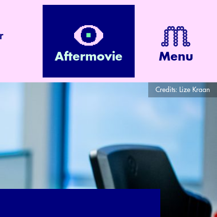
r
Aftermovie
Menu
Credits:
Lize Kraan