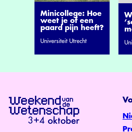
Minicollege: Hoe
W
weet je of een
‘
paard pijn heeft?
mo
Universiteit Utrecht
Uni
Vo
Ni
P