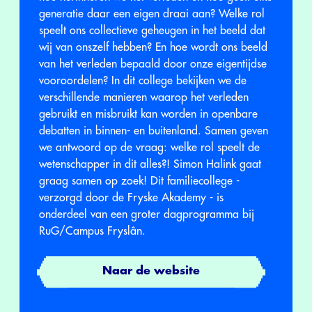
generatie daar een eigen draai aan? Welke rol
speelt ons collectieve geheugen in het beeld dat
wij van onszelf hebben? En hoe wordt ons beeld
van het verleden bepaald door onze eigentijdse
vooroordelen? In dit college bekijken we de
verschillende manieren waarop het verleden
gebruikt en misbruikt kan worden in openbare
debatten in binnen- en buitenland. Samen geven
we antwoord op de vraag: welke rol speelt de
wetenschapper in dit alles?! Simon Halink gaat
graag samen op zoek! Dit familiecollege -
verzorgd door de Fryske Akademy - is
onderdeel van een groter dagprogramma bij
RuG/Campus Fryslân.
Naar de website