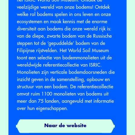
het ISRIC World Soil Museum. Ontdek de
veelzijdige wereld van onze bodems! Ontdek
welke rol bodems spelen in ons leven en onze
ecosystemen en maak kennis met de enorme
diversiteit aan bodems die onze wereld rijk is:
van de diepe, zwarte bodem van de Russische
steppen tot de ‘gepuddelde’ bodem van de
Filipijnse rijstvelden. Het World Soil Museum
toont een selectie van bodemmonolieten uit de
wereldwijde referentiecollectie van ISRIC.
Monolieten zijn verticale bodemdoorsneden die
inzicht geven in de samenstelling, opbouw en
structuur van een bodem. De referentiecollectie
omvat ruim 1100 monolieten van bodems uit
meer dan 75 landen, aangevuld met informatie
over hun eigenschappen.
Naar de website