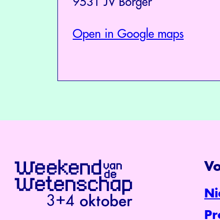
9531 JV Borger
Open in Google maps
Vo
Ni
P