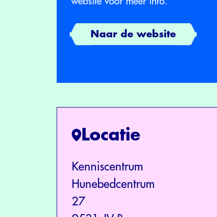
website voor meer info.
Naar de website
Locatie
Kenniscentrum
Hunebedcentrum
27