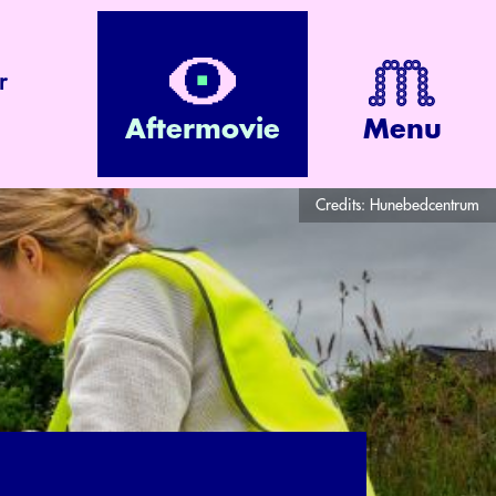
r
Aftermovie
Menu
Credits:
Hunebedcentrum