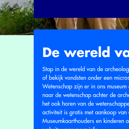
De wereld va
Stap in de wereld van de archeolog
of bekijk vondsten onder een micr
Wetenschap zijn er in ons museum 
naar de wetenschap achter de arche
het ook horen van de wetenschapper
activiteit is gratis met aankoop va
Museumkaarthouders en kinderen ond