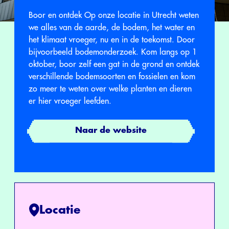
Boor en ontdek Op onze locatie in Utrecht weten
we alles van de aarde, de bodem, het water en
het klimaat vroeger, nu en in de toekomst. Door
bijvoorbeeld bodemonderzoek. Kom langs op 1
oktober, boor zelf een gat in de grond en ontdek
verschillende bodemsoorten en fossielen en kom
zo meer te weten over welke planten en dieren
er hier vroeger leefden.
Naar de website
Locatie