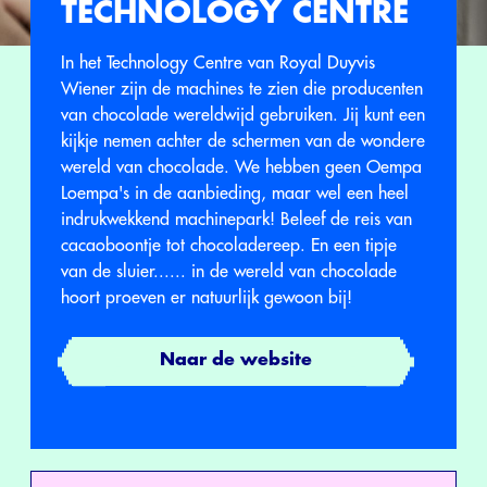
TECHNOLOGY CENTRE
In het Technology Centre van Royal Duyvis
Wiener zijn de machines te zien die producenten
van chocolade wereldwijd gebruiken. Jij kunt een
kijkje nemen achter de schermen van de wondere
wereld van chocolade. We hebben geen Oempa
Loempa's in de aanbieding, maar wel een heel
indrukwekkend machinepark! Beleef de reis van
cacaoboontje tot chocoladereep. En een tipje
van de sluier...... in de wereld van chocolade
hoort proeven er natuurlijk gewoon bij!
Naar de website