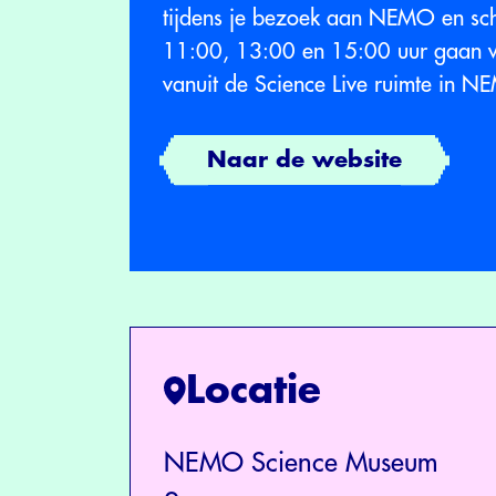
tijdens je bezoek aan NEMO en schr
11:00, 13:00 en 15:00 uur gaan w
vanuit de Science Live ruimte in N
Naar de website
Locatie
NEMO Science Museum