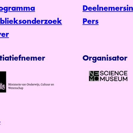
rogramma
Deelnemersin
blieksonderzoek
Pers
er
itiatiefnemer
Organisator
r