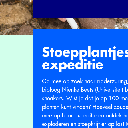
Stoepplantjes
expeditie
Ga mee op zoek naar ridderzuring,
bioloog Nienke Beets (Universiteit 
sneakers. Wist je dat je op 100 me
planten kunt vinden? Hoeveel zou
mee op haar expeditie en ontdek ho
exploderen en stoepkrijt er op los!