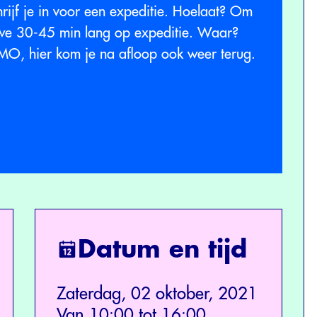
ijf je in voor een expeditie. Hoelaat? Om
e 30-45 min lang op expeditie. Waar?
EMO, hier kom je na afloop ook weer terug.
Datum en tijd
Zaterdag, 02 oktober, 2021
Van 10:00 tot 16:00