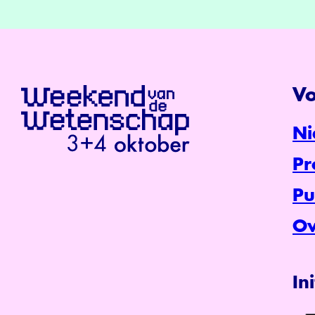
Vo
Ni
P
Pu
Ov
In