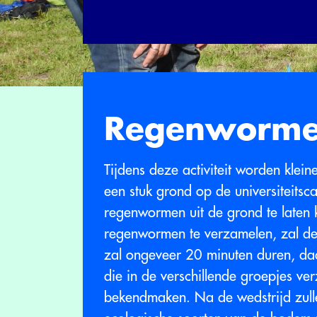
Regenworme
Tijdens deze activiteit worden kle
een stuk grond op de universiteits
regenwormen uit de grond te laten 
regenwormen te verzamelen, zal de
zal ongeveer 20 minuten duren, da
die in de verschillende groepjes ve
bekendmaken. Na de wedstrijd zulle