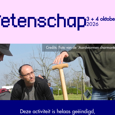
3 + 4 oktobe
2026
Credits:
Foto van de ‘Aardwormen charmante
Deze activiteit is helaas geëindigd,