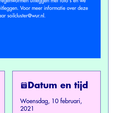
regenwormen uitleggen met foto's en we
uitleggen. Voor meer informatie over deze
naar
soilcluster@wur.nl
.
Datum en tijd
Woensdag, 10 februari,
2021