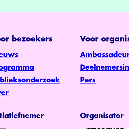
or bezoekers
Voor organis
euws
Ambassadeur
rogramma
Deelnemersin
blieksonderzoek
Pers
er
itiatiefnemer
Organisator