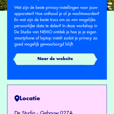
Wat zijn de beste privacy-instellingen voor jouw
apparaten? Hoe onthoud je al je wachtwoorden?
En wat zijn de beste trucs om zo min mogelijke
persoonlijke data te delen? In deze workshop in
De Studio van NEMO ontdek je hoe je je eigen
smartphone of laptop instelt zodat je privacy zo
goed mogelijk gewaarborgd blijft.
Naar de website
Locatie
De Studio - Gebouw 027A