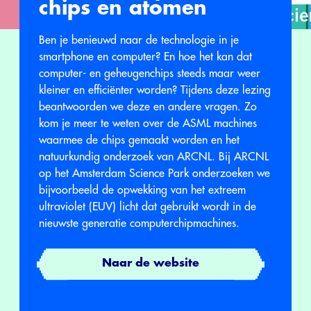
chips en atomen
Ben je benieuwd naar de technologie in je
smartphone en computer? En hoe het kan dat
computer- en geheugenchips steeds maar weer
kleiner en efficiënter worden? Tijdens deze lezing
beantwoorden we deze en andere vragen. Zo
kom je meer te weten over de ASML machines
waarmee de chips gemaakt worden en het
natuurkundig onderzoek van ARCNL. Bij ARCNL
op het Amsterdam Science Park onderzoeken we
bijvoorbeeld de opwekking van het extreem
ultraviolet (EUV) licht dat gebruikt wordt in de
nieuwste generatie computerchipmachines.
Naar de website