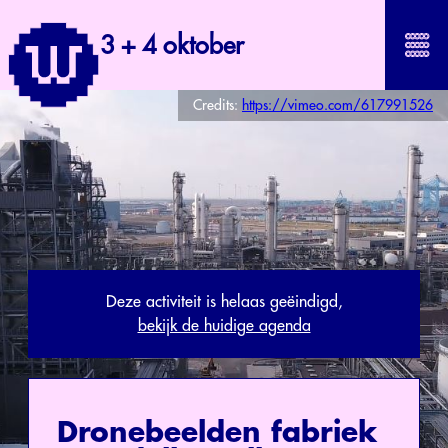
3 + 4 oktober
Credits:
https://vimeo.com/617991526
Deze activiteit is helaas geëindigd,
bekijk de huidige agenda
Dronebeelden fabriek