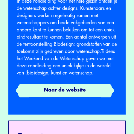
In deze rondleiding voor het hele gezin ontdek je
de wetenschap achter designs. Kunstenaars en
designers werken regelmatig samen met
wetenschappers om beide vakgebieden van een
andere kant te kunnen bekijken om tot een uniek
eindresultaat te komen. Een aantal ontwerpen uit
de tentoonstelling Biodesign: grondstoffen van de
toekomst zijn gedreven door wetenschap.Tijdens
het Weekend van de Wetenschap geven we met
deze rondleiding een uniek kijkje in de wereld
van (bio)design, kunst en wetenschap.
Naar de website