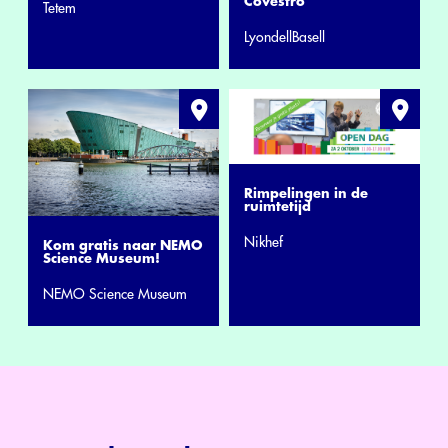
Covestro
Tetem
LyondellBasell
Rimpelingen in de
ruimtetijd
Nikhef
Kom gratis naar NEMO
Science Museum!
NEMO Science Museum