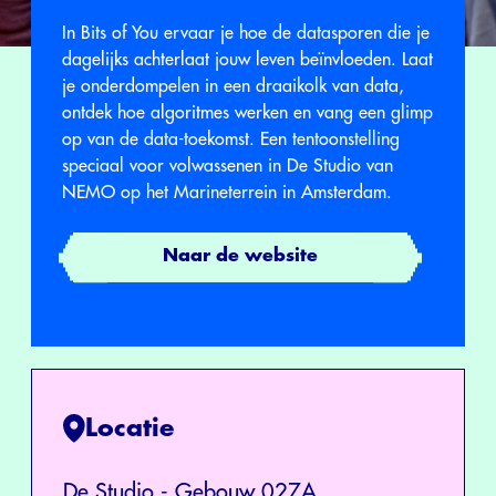
In Bits of You ervaar je hoe de datasporen die je
dagelijks achterlaat jouw leven beïnvloeden. Laat
je onderdompelen in een draaikolk van data,
ontdek hoe algoritmes werken en vang een glimp
op van de data-toekomst. Een tentoonstelling
speciaal voor volwassenen in De Studio van
NEMO op het Marineterrein in Amsterdam.
Naar de website
Locatie
De Studio - Gebouw 027A