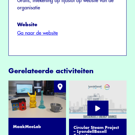
Gratis, intekening op tijdslot op website van de
organisatie
Website
Ga naar de website
Gerelateerde activiteiten
MaakMeeLab
Circular Steam Project
– LyondellBasell