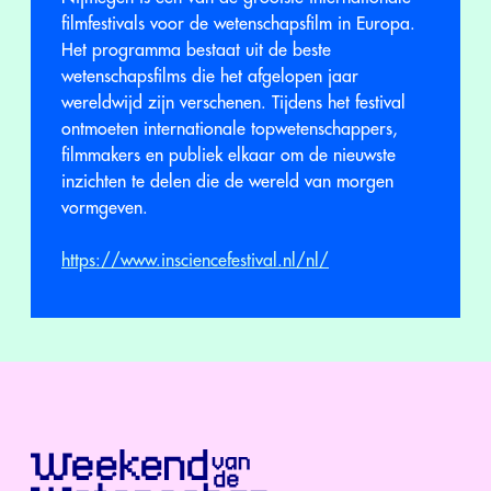
filmfestivals voor de wetenschapsfilm in Europa.
Het programma bestaat uit de beste
wetenschapsfilms die het afgelopen jaar
wereldwijd zijn verschenen. Tijdens het festival
ontmoeten internationale topwetenschappers,
filmmakers en publiek elkaar om de nieuwste
inzichten te delen die de wereld van morgen
vormgeven.
https://www.insciencefestival.nl/nl/