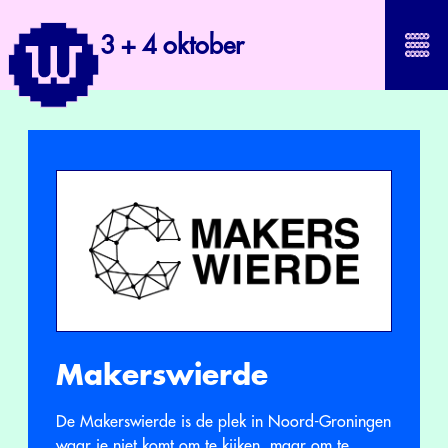
3 + 4 oktober
Makerswierde
De Makerswierde is de plek in Noord-Groningen
waar je niet komt om te kijken, maar om te