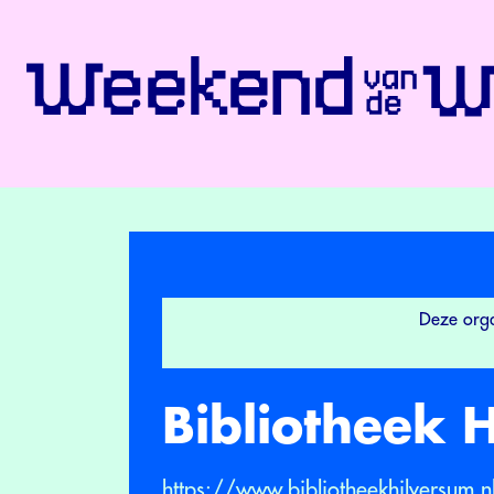
Deze orga
Bibliotheek 
https://www.bibliotheekhilversum.n