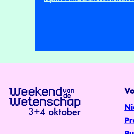
Vo
Ni
P
Pu