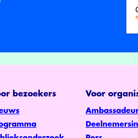
or bezoekers
Voor organis
euws
Ambassadeur
rogramma
Deelnemersin
blieksonderzoek
Pers