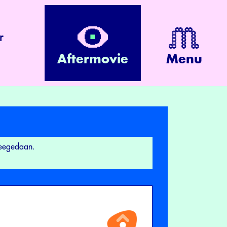
r
Aftermovie
Menu
meegedaan.