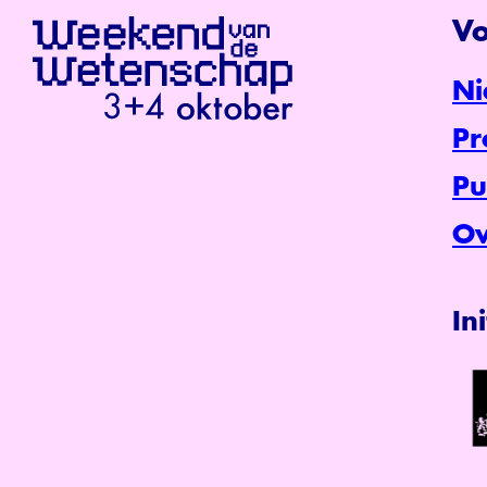
Vo
Ni
P
Pu
Ov
In