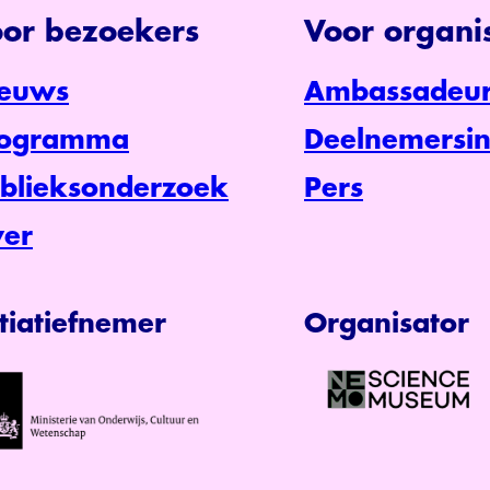
or bezoekers
Voor organis
euws
Ambassadeur
rogramma
Deelnemersin
blieksonderzoek
Pers
er
itiatiefnemer
Organisator