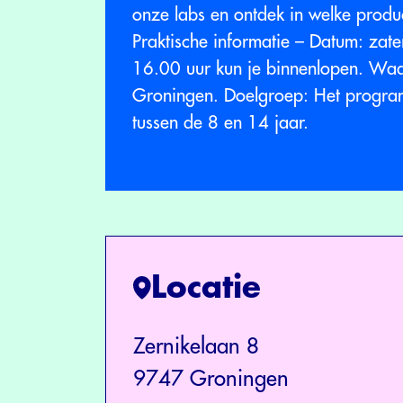
onze labs en ontdek in welke produc
Praktische informatie – Datum: zate
16.00 uur kun je binnenlopen. Waar
Groningen. Doelgroep: Het program
tussen de 8 en 14 jaar.
Locatie
Zernikelaan 8
9747 Groningen