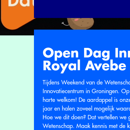
Open Dag In
Royal Avebe
Tijdens Weekend van de Wetensch
Innovatiecentrum in Groningen. Op
harte welkom! De aardappel is onz
jaar en halen zoveel mogelijk waard
Hoe we dit doen? Dat vertellen we
Wetenschap. Maak kennis met de ke