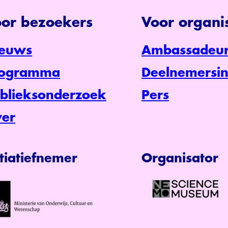
or bezoekers
Voor organis
euws
Ambassadeur
rogramma
Deelnemersin
blieksonderzoek
Pers
er
itiatiefnemer
Organisator