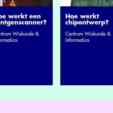
Hoe werkt
oe werkt een
chipontwerp?
öntgenscanner?
Centrum Wiskunde &
ntrum Wiskunde &
Informatica
ormatica