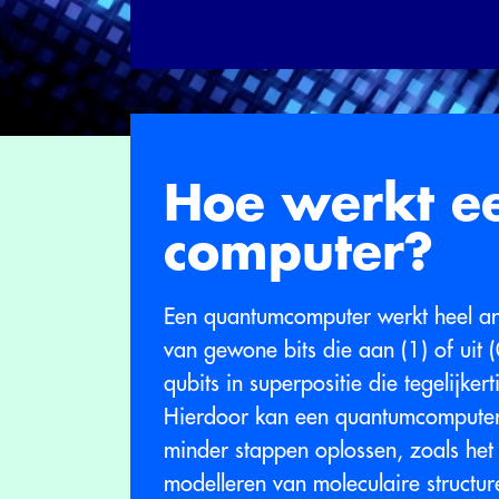
Hoe werkt e
computer?
Een quantumcomputer werkt heel an
van gewone bits die aan (1) of uit 
qubits in superpositie die tegelijk
Hierdoor kan een quantumcomputer
minder stappen oplossen, zoals het 
modelleren van moleculaire structur