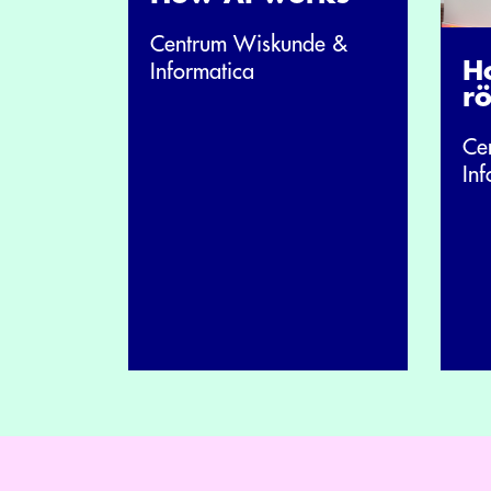
Centrum Wiskunde &
H
Informatica
r
Ce
Inf