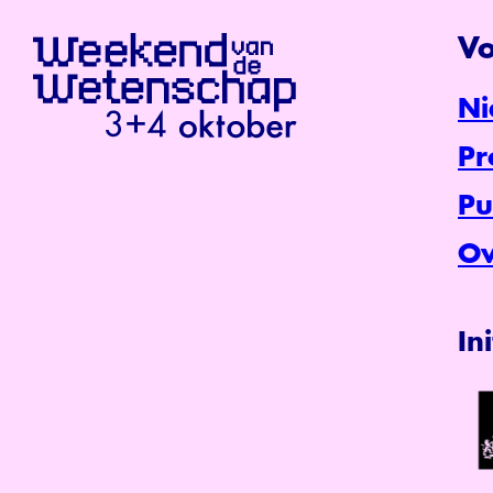
Vo
Ni
P
Pu
Ov
In