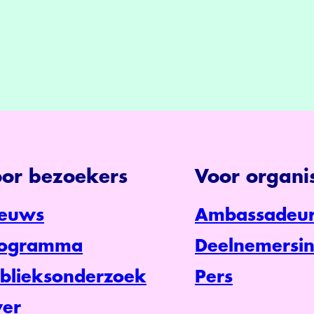
or bezoekers
Voor organis
euws
Ambassadeur
rogramma
Deelnemersin
blieksonderzoek
Pers
er