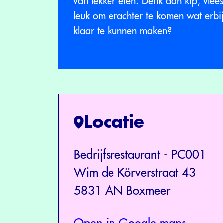
van lekker eten. Denk aan kip, vlees
leuk om erachter te komen wat erbij
klaar te kunnen maken?
Locatie
Bedrijfsrestaurant - PC001
Wim de Körverstraat 43
5831 AN Boxmeer