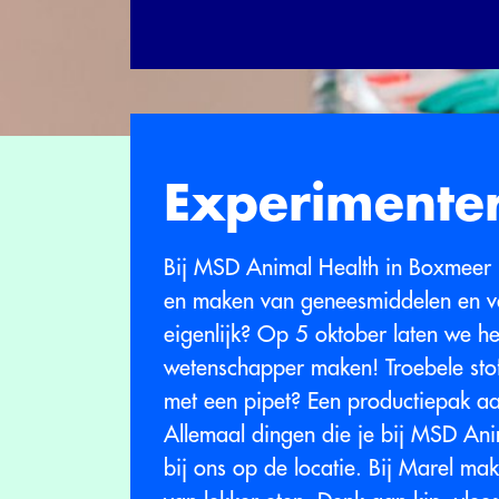
Experimenter
Bij MSD Animal Health in Boxmeer 
en maken van geneesmiddelen en va
eigenlijk? Op 5 oktober laten we h
wetenschapper maken! Troebele stof
met een pipet? Een productiepak aa
Allemaal dingen die je bij MSD Ani
bij ons op de locatie. Bij Marel m