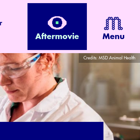
r
Aftermovie
Menu
Credits:
MSD Animal Health