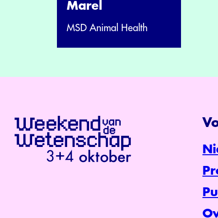
Marel
MSD Animal Health
Vo
Ni
P
Pu
Ov