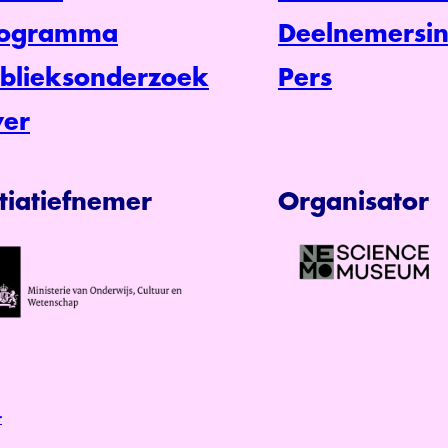
rogramma
Deelnemersin
blieksonderzoek
Pers
er
itiatiefnemer
Organisator
r