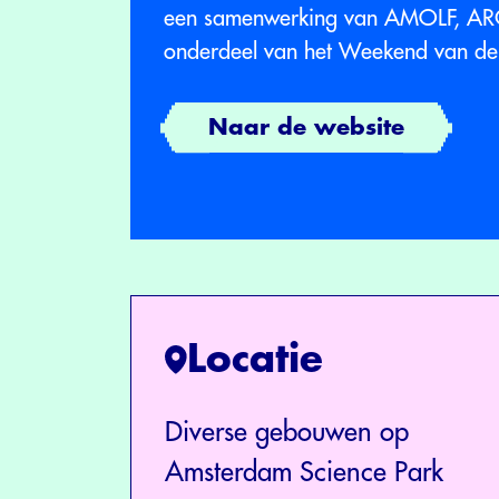
een samenwerking van AMOLF, AR
onderdeel van het Weekend van d
Naar de website
Locatie
Diverse gebouwen op
Amsterdam Science Park