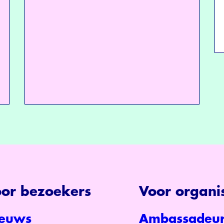
or bezoekers
Voor organis
euws
Ambassadeur