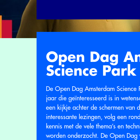
Open Dag A
Science Park
De Open Dag Amsterdam Science Pa
jaar die geïnteresseerd is in wete
een kijkje achter de schermen van 
interessante lezingen, volg een ro
kennis met de vele thema’s en tech
worden onderzocht. De Open Dag v