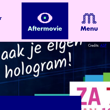
r
Aftermovie
Menu
Credits:
ASP