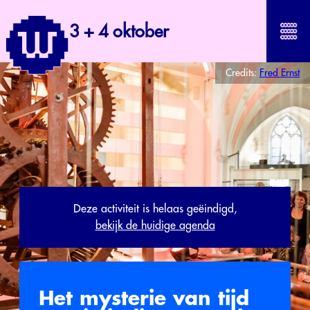
3 + 4 oktober
Credits:
Fred Ernst
Deze activiteit is helaas geëindigd,
bekijk de huidige agenda
Het mysterie van tijd