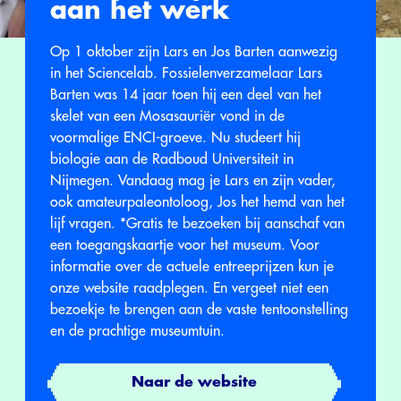
aan het werk
Op 1 oktober zijn Lars en Jos Barten aanwezig
in het Sciencelab. Fossielenverzamelaar Lars
Barten was 14 jaar toen hij een deel van het
skelet van een Mosasauriër vond in de
voormalige ENCI-groeve. Nu studeert hij
biologie aan de Radboud Universiteit in
Nijmegen. Vandaag mag je Lars en zijn vader,
ook amateurpaleontoloog, Jos het hemd van het
lijf vragen. *Gratis te bezoeken bij aanschaf van
een toegangskaartje voor het museum. Voor
informatie over de actuele entreeprijzen kun je
onze website raadplegen. En vergeet niet een
bezoekje te brengen aan de vaste tentoonstelling
en de prachtige museumtuin.
Naar de website