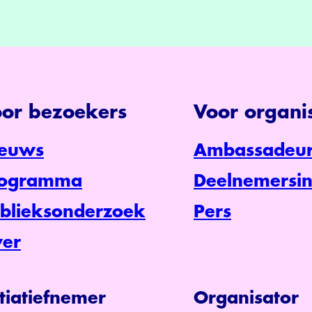
or bezoekers
Voor organis
euws
Ambassadeur
rogramma
Deelnemersin
blieksonderzoek
Pers
er
itiatiefnemer
Organisator