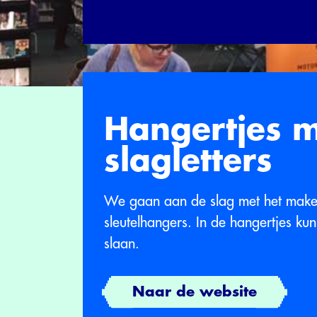
Hangertjes 
slagletters
We gaan aan de slag met het maken
sleutelhangers. In de hangertjes ku
slaan.
Naar de website