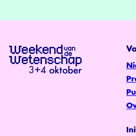
Vo
Ni
P
Pu
Ov
In