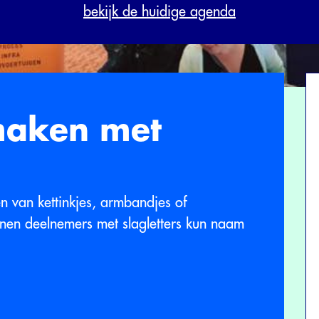
bekijk de huidige agenda
maken met
 van kettinkjes, armbandjes of
nnen deelnemers met slagletters kun naam