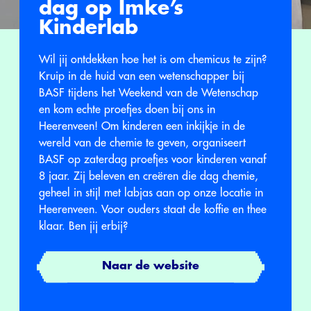
dag op Imke’s
Kinderlab
Wil jij ontdekken hoe het is om chemicus te zijn?
Kruip in de huid van een wetenschapper bij
BASF tijdens het Weekend van de Wetenschap
en kom echte proefjes doen bij ons in
Heerenveen! Om kinderen een inkijkje in de
wereld van de chemie te geven, organiseert
BASF op zaterdag proefjes voor kinderen vanaf
8 jaar. Zij beleven en creëren die dag chemie,
geheel in stijl met labjas aan op onze locatie in
Heerenveen. Voor ouders staat de koffie en thee
klaar. Ben jij erbij?
Naar de website