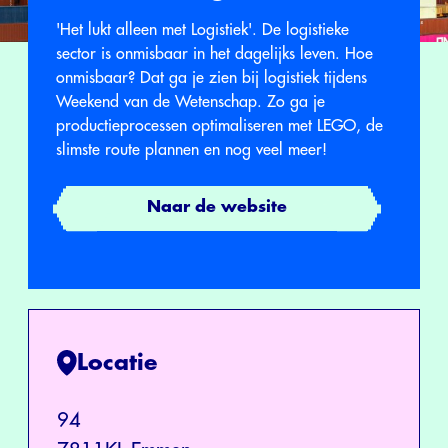
'Het lukt alleen met Logistiek'. De logistieke
sector is onmisbaar in het dagelijks leven. Hoe
onmisbaar? Dat ga je zien bij logistiek tijdens
Weekend van de Wetenschap. Zo ga je
productieprocessen optimaliseren met LEGO, de
slimste route plannen en nog veel meer!
Naar de website
Locatie
94