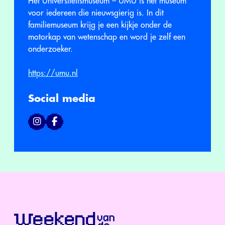
Het Universiteitsmuseum – UMU is hét museum
voor iedereen die nieuwsgierig is. In dit
familiemuseum krijg je een kijkje onder de
motorkap van wetenschap en word je zelf een
onderzoeker.
https://umu.nl
Social media