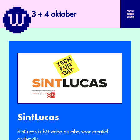
3 + 4 oktober
SintLucas
SintLucas is hét vmbo en mbo voor creatief
onderwijs.