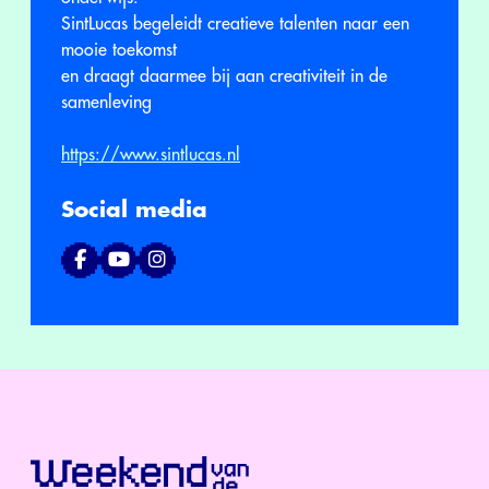
SintLucas begeleidt creatieve talenten naar een
mooie toekomst
en draagt daarmee bij aan creativiteit in de
samenleving
https://www.sintlucas.nl
Social media