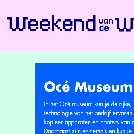
Océ Museum
In het Océ museum kun je de rijke,
technologie van het bedrijf ervaren
kopieer apparaten en printers van 
Daarnaast zijn er demo’s en kun je