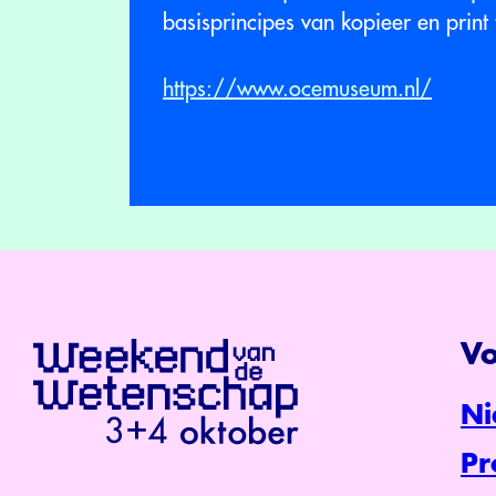
basisprincipes van kopieer en print
https://www.ocemuseum.nl/
Vo
Ni
P