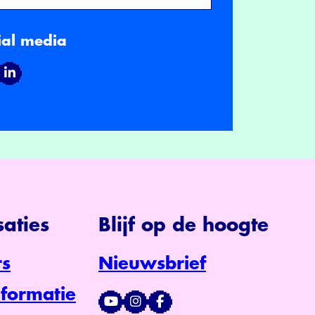
ial media
aties
Blijf op de hoogte
s
Nieuwsbrief
formatie