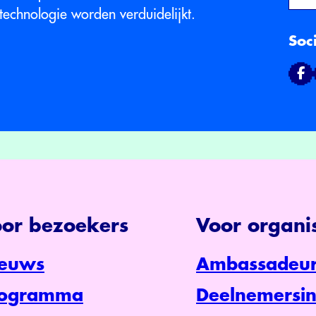
 technologie worden verduidelijkt.
Soc
or bezoekers
Voor organis
euws
Ambassadeur
rogramma
Deelnemersin