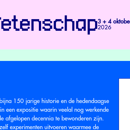
3 + 4 oktobe
2026
 bijna 150 jarige historie en de hedendaagse
 in een expositie waarin veelal nog werkende
de afgelopen decennia te bewonderen zijn.
 zelf experimenten uitvoeren waarmee de