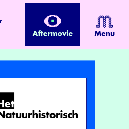
r
Aftermovie
Menu